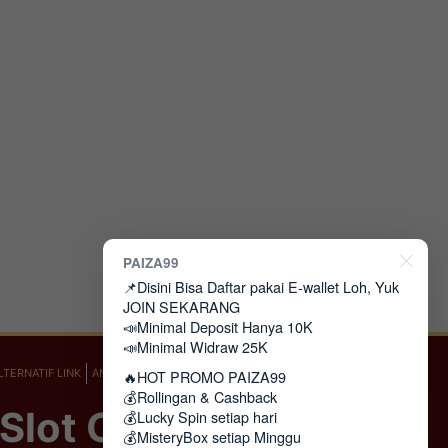
PAIZA99
📌Disini Bisa Daftar pakai E-wallet Loh, Yuk
JOIN SEKARANG
📣Minimal Deposit Hanya 10K
📣Minimal Widraw 25K
LTERNATIF LINK
ANTI BLOKIR
🔥HOT PROMO PAIZA99
💰Rollingan & Cashback
Slot Online
💰Lucky Spin setiap hari
💰MisteryBox setiap Minggu