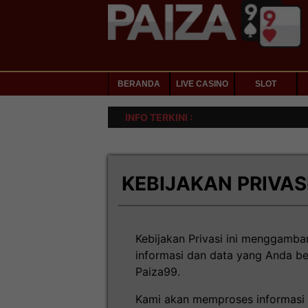
BERANDA
LIVE CASINO
SLOT
INFO TERKINI :
KEBIJAKAN PRIVAS
Kebijakan Privasi ini menggambar
informasi dan data yang Anda 
Paiza99.
Kami akan memproses informasi p