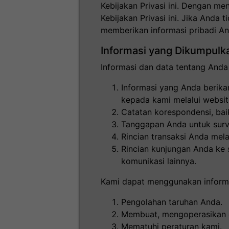
Kebijakan Privasi ini. Dengan m
Kebijakan Privasi ini. Jika Anda
memberikan informasi pribadi A
Informasi yang Dikumpul
Informasi dan data tentang Anda
Informasi yang Anda berika
kepada kami melalui websit
Catatan korespondensi, baik
Tanggapan Anda untuk surve
Rincian transaksi Anda mela
Rincian kunjungan Anda ke s
komunikasi lainnya.
Kami dapat menggunakan informas
Pengolahan taruhan Anda.
Membuat, mengoperasikan 
Mematuhi peraturan kami.