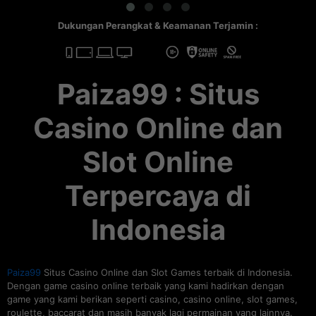
Dukungan Perangkat & Keamanan Terjamin :
Paiza99 : Situs
Casino Online dan
Slot Online
Terpercaya di
Indonesia
Paiza99
Situs Casino Online dan Slot Games terbaik di Indonesia.
Dengan game casino online terbaik yang kami hadirkan dengan
game yang kami berikan seperti casino, casino online, slot games,
roulette, baccarat dan masih banyak lagi permainan yang lainnya.