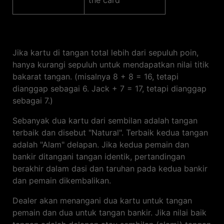
the card
Jika kartu di tangan total lebih dari sepuluh poin,
hanya kurangi sepuluh untuk mendapatkan nilai titik
bakarat tangan. (misalnya 8 + 8 = 16, tetapi
dianggap sebagai 6. Jack + 7 = 17, tetapi dianggap
sebagai 7.)
Sebanyak dua kartu dari sembilan adalah tangan
terbaik dan disebut "Natural". Terbaik kedua tangan
adalah "Alam" delapan. Jika kedua pemain dan
bankir ditangani tangan identik, pertandingan
berakhir dalam dasi dan taruhan pada kedua bankir
dan pemain dikembalikan.
Dealer akan menangani dua kartu untuk tangan
pemain dan dua untuk tangan bankir. Jika nilai baik