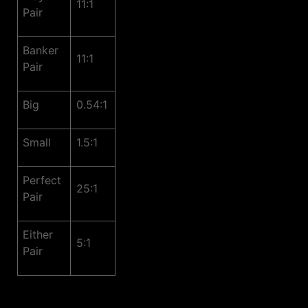
11:1
Pair
Banker
11:1
Pair
Big
0.54:1
Small
1.5:1
Perfect
25:1
Pair
Either
5:1
Pair