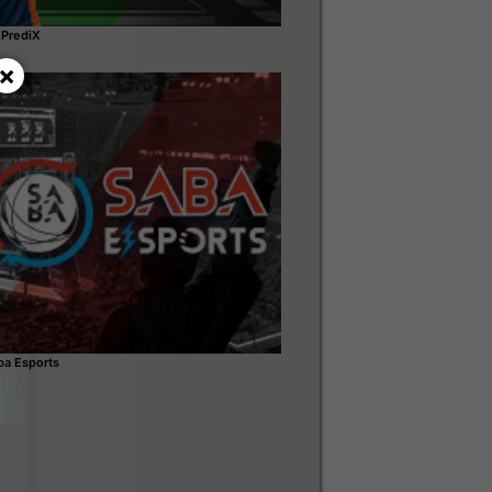
PrediX
×
ba Esports