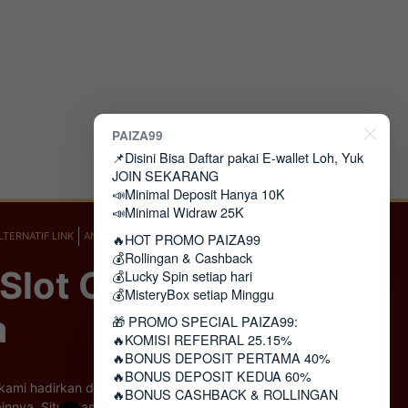
PAIZA99
📌Disini Bisa Daftar pakai E-wallet Loh, Yuk
JOIN SEKARANG
📣Minimal Deposit Hanya 10K
📣Minimal Widraw 25K
LTERNATIF LINK
ANTI BLOKIR
🔥HOT PROMO PAIZA99
💰Rollingan & Cashback
Slot Online
💰Lucky Spin setiap hari
💰MisteryBox setiap Minggu
a
🎁 PROMO SPECIAL PAIZA99:
🔥KOMISI REFERRAL 25.15%
🔥BONUS DEPOSIT PERTAMA 40%
🔥BONUS DEPOSIT KEDUA 60%
ng kami hadirkan dengan game yang kami
🔥BONUS CASHBACK & ROLLINGAN
innya. Situs casino online indonesia unuk