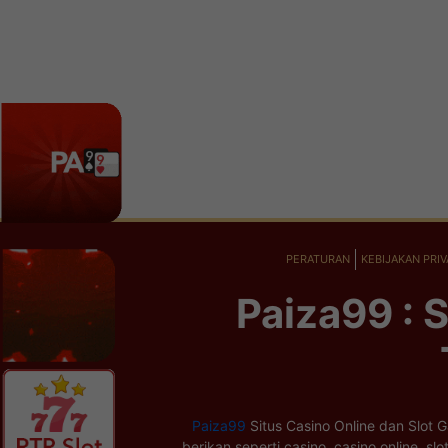
PERATURAN
KEBIJAKAN PRIV
Paiza99 : 
Paiza99
Situs Casino Online dan Slot 
berikan seperti casino, casino online, s