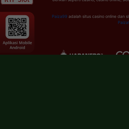
Paiza99
adalah situs casino online dan s
Paiza