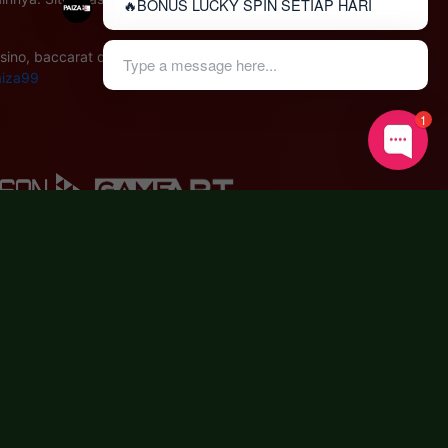
🔥BONUS LUCKY SPIN SETIAP HARI
🔥BONUS MYSTERY BOX SETIAP
MINGGU
sino, baccarat dan slot game terbaik dari
Type a message here...
📌 SPECIAL TURNAMEN PAIZA99:
aiza99
⭐️ Exclusive Game Lamp of Cornucopia Ttl
Hadiah Rp 180JT (23 Juli - 23 Agust'26)
1
⭐️ Turnamen Spesial Agustus 2026
Rp222.600 JT ( 1 - 8 Agust'26)
⭐️ IDNSLOT ekslusif Soda Man Ttl Hadiah
Rp 180JT ( 09 Juli - 09 Agust'26)
LINK ALTERNATIF KAMI PAIZA99:
https://linkid.asia/paiza-go
https://linkid.asia/paiza99-vip
https://mez.ink/paiza99.vip
https://heylink.me/paiza99.pro
https://csnlink.bio/paiza99
https://paizacsn1.website
https://paiza99pgs.biz
RTP Slot Gacor :
☞
https://fwdx.asia/rtp-paiza99
ZONA RTP Slot Gacor :