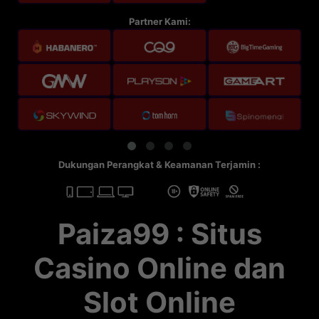
Partner Kami:
Dukungan Perangkat & Keamanan Terjamin :
Paiza99 : Situs
Casino Online dan
Slot Online