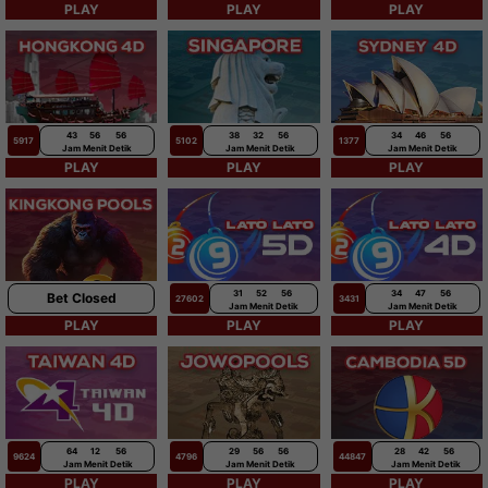
PLAY
PLAY
PLAY
43
56
55
38
32
55
34
46
55
5917
5102
1377
Jam
Menit
Detik
Jam
Menit
Detik
Jam
Menit
Detik
PLAY
PLAY
PLAY
31
52
55
34
47
55
Bet Closed
27602
3431
Jam
Menit
Detik
Jam
Menit
Detik
PLAY
PLAY
PLAY
64
12
55
29
56
55
28
42
55
9624
4796
44847
Jam
Menit
Detik
Jam
Menit
Detik
Jam
Menit
Detik
PLAY
PLAY
PLAY