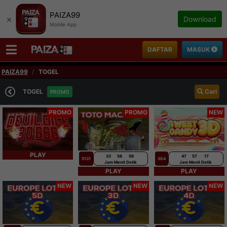
PAIZA99
×
Download
Mobile App
DAFTAR
MASUK
PAIZA99
TOGEL
TOGEL
Cari
PROMO
PROMO
PROMO
NEW
PLAY
33
56
55
47
57
16
5131
304
Jam
Menit
Detik
Jam
Menit
Detik
PLAY
PLAY
NEW
NEW
NEW